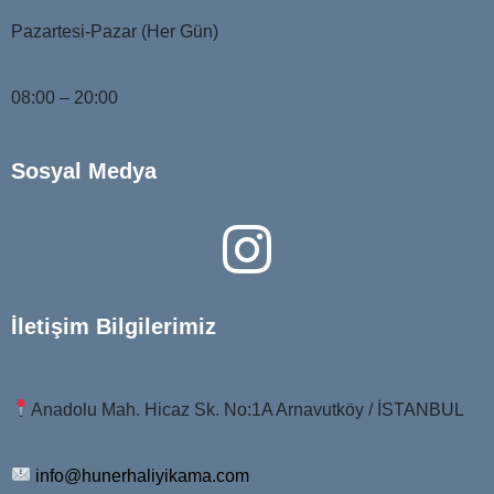
Pazartesi-Pazar (Her Gün)
08:00 – 20:00
Sosyal Medya
İletişim Bilgilerimiz
Anadolu Mah. Hicaz Sk. No:1A Arnavutköy / İSTANBUL
info@hunerhaliyikama.com